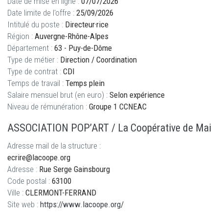
Date de mise en ligne :
07/07/2026
Date limite de l'offre :
25/09/2026
Intitulé du poste :
Directeur·rice
Région :
Auvergne-Rhône-Alpes
Département :
63 - Puy-de-Dôme
Type de métier :
Direction / Coordination
Type de contrat :
CDI
Temps de travail :
Temps plein
Salaire mensuel brut (en euro) :
Selon expérience
Niveau de rémunération :
Groupe 1 CCNEAC
ASSOCIATION POP’ART / La Coopérative de Mai
Adresse mail de la structure :
ecrire@lacoope.org
Adresse :
Rue Serge Gainsbourg
Code postal :
63100
Ville :
CLERMONT-FERRAND
Site web :
https://www.lacoope.org/