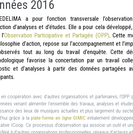
nnées 2016
DELIMA a pour fonction transversale l’observatio
ction d’analyses et d’études. Elle a pour cela développé
l’
Observation Participative et Partagée (OPP)
. Cette m
ilosophie d’action, repose sur l’accompagnement et l’imp
bservés tout au long du travail d’enquête. Cette d
dologique favorise la concertation par un travail colle
ostic et d’analyses à partir des données partagées a
ipants.
en coopération avec d’autres organisations et partenaires, l’OPP
nnées venant alimenter l’ensemble des travaux, analyses et études 
ssance des lieux de musiques actuelles et plus largement du secteur
d’hui grâce à la
plate-forme en ligne GIMIC
initialement développée
ative ICoop. Ce processus d’observation qui associe un outil et u
sféré à d’autres organisations professionnelles, réseaux d’acteurs et 