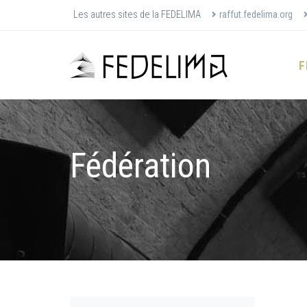
Les autres sites de la FEDELIMA
raffut.fedelima.org
F
Fédération