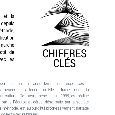
n et la
, depuis
éthode,
lication
émarche
ctif de
vec les
 permet de produire annuellement des ressources et
menées par la fédération. Elle participe ainsi de la
 culturel. Ce travail, mené depuis 1999, est réalisé
 par la Fédurok et gérée, désormais, par la société
ne méthode, est aujourd’hui progressivement partagé
collectivités publiques.