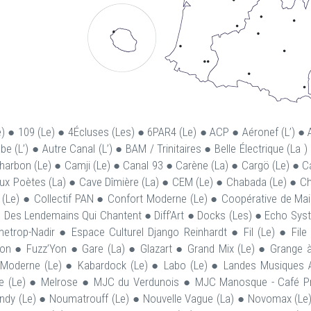
e) ● 109 (Le) ● 4Écluses (Les) ● 6PAR4 (Le) ● ACP ● Aéronef (L’) 
be (L’) ● Autre Canal (L’) ● BAM / Trinitaires ● Belle Électrique (La
harbon (Le) ● Camji (Le) ● Canal 93 ● Carène (La) ● Cargö (Le) ● C
ux Poètes (La) ● Cave Dîmière (La) ● CEM (Le) ● Chabada (Le) ● Chato
 (Le) ● Collectif PAN ● Confort Moderne (Le) ● Coopérative de Mai
● Des Lendemains Qui Chantent ● Diff’Art ● Docks (Les) ● Echo Sys
trop-Nadir ● Espace Culturel Django Reinhardt ● Fil (Le) ● File 
on ● Fuzz’Yon ● Gare (La) ● Glazart ● Grand Mix (Le) ● Grange 
 Moderne (Le) ● Kabardock (Le) ● Labo (Le) ● Landes Musiques Am
 (Le) ● Melrose ● MJC du Verdunois ● MJC Manosque - Café Prov
dy (Le) ● Noumatrouff (Le) ● Nouvelle Vague (La) ● Novomax (Le) /