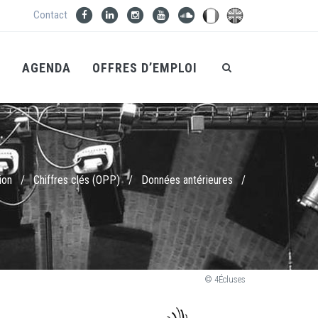
Contact
S
AGENDA
OFFRES D’EMPLOI
ion
/
Chiffres clés (OPP)
/
Données antérieures
/
© 4Écluses