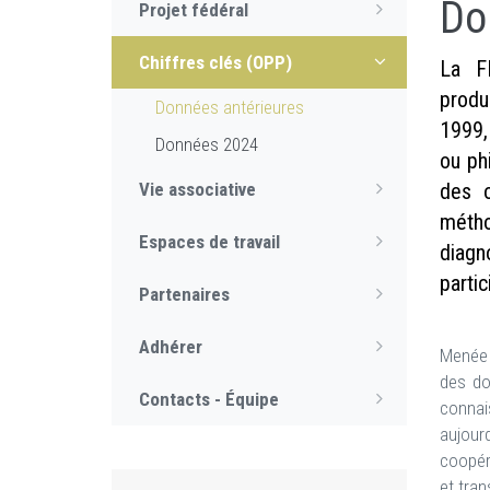
Do
Projet fédéral
Chiffres clés (OPP)
La FE
produ
Données antérieures
1999, 
Données 2024
ou ph
Vie associative
des o
métho
Espaces de travail
diagn
partic
Partenaires
Adhérer
Menée 
des do
Contacts - Équipe
connai
aujour
coopér
et tran