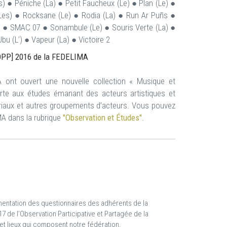
) ● Péniche (La) ● Petit Faucheux (Le) ● Plan (Le) ●
 (Les) ● Rocksane (Le) ● Rodia (La) ● Run Ar Puñs ●
a) ● SMAC 07 ● Sonambule (Le) ● Souris Verte (La) ●
u (L’) ● Vapeur (La) ● Victoire 2
 [OPP] 2016 de la FEDELIMA
 ont ouvert une nouvelle collection « Musique et
erte aux études émanant des acteurs artistiques et
itoriaux et autres groupements d’acteurs. Vous pouvez
MA dans la rubrique
"Observation et Études"
.
imentation des questionnaires des adhérents de la
 de l’Observation Participative et Partagée de la
t lieux qui composent notre fédération.