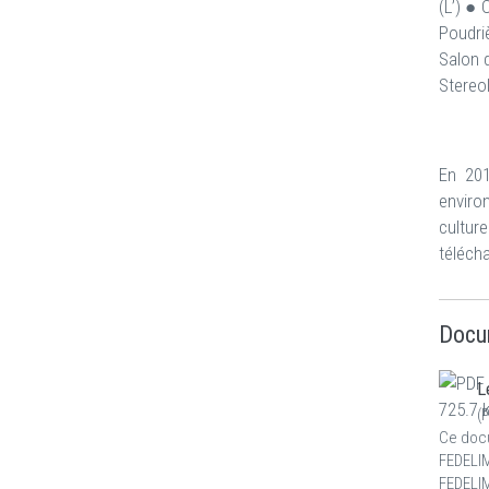
(L’) ●
Poudri
Salon 
Stereo
En 20
enviro
cultur
téléch
Docu
L
(
P
Ce docu
FEDELIM
FEDELIM