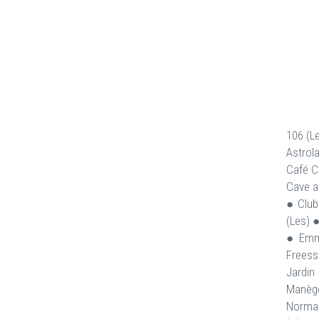
106 (L
Astrola
Café C
Cave a
● Club
(Les) 
● Emme
Freess
Jardin
Manège
Norman