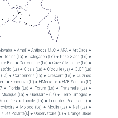
● Akwaba ● Ampli ● Antipode MJC ● ARA ● Art’Cade ●
 ) ● Bobine (La) ● Bolegason (Lo) ● Brise Glace (Le) ●
arré Bleu ● Cartonnerie (La) ● Cave à Musique (La) ●
’do (Le) ● Cigale (La) ● Citrouille (La) ● CLEF (La)
 (La) ● Cordonnerie (La) ● Crescent (Le) ● Cuizines
tem ● Echonova (L’) ● ElMediator ● EMB Sannois (L’)
7 ● Florida (Le) ● Forum (Le) ● Fraternelle (La) ●
à Musique (La) ● Gueulard+ (Le) ● Hiéro Limoges ●
plifiées ● Luciole (La) ● Lune des Pirates (La) ●
isoire ● Moloco (Le) ● Moulin (Le) ● Nef (La) ●
 Les Polarité[s] ● Observatoire (L’) ● Orange Bleue