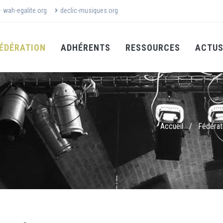
wah-egalite.org
declic-musiques.org
ÉDÉRATION
ADHÉRENTS
RESSOURCES
ACTU
Accueil
/
Fédérat