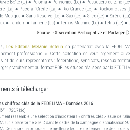
 Ouvre-Boîte (L’) ● Paloma ● Pannonica (Le) ● Passagers du Zinc (Les
ère (La) ● Puce à l’Oreille (La) ● Rio Grande (Le) ● Rockomotives
de Musique ● Sans Réserve (Le) ● Sax (Le) ● Silex (Le) ● Sirène (L
lux ● Tandem ● Tannerie (La) ● Temps Machine (Le) ● Tetris (Le) ● Ub
Source : Observation Participative et Partagée
14,
Les Éditons Mélanie Seteun
en partenariat avec la FEDELIMA
nnement professionnel ». Cette collection se veut largement ouv
els et de leurs représentants : fédérations, syndicats, réseaux terr
arger gratuitement au format PDF les études réalisées par la FEDELI
ments à télécharger
es chiffres clés de la FEDELIMA - Données 2016
DF – 725.7 kio
)
ment rassemble une sélection d’indicateurs « chiffres clés » issue de l’al
A sur la plateforme GIMIC dans le cadre de la campagne d’actualisation 2017
A. Ce panorama propose une meilleure lecture de l’ensemble des projets e