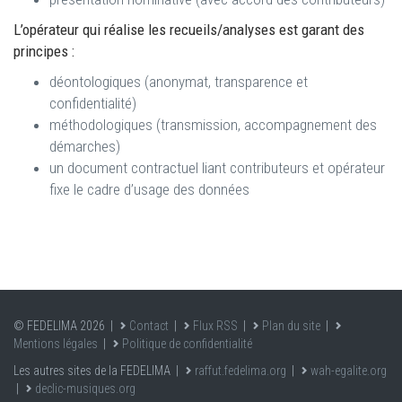
L’opérateur qui réalise les recueils/analyses est garant des
principes :
déontologiques (anonymat, transparence et
confidentialité)
méthodologiques (transmission, accompagnement des
démarches)
un document contractuel liant contributeurs et opérateur
fixe le cadre d’usage des données
© FEDELIMA 2026 |
Contact
|
Flux RSS
|
Plan du site
|
Mentions légales
|
Politique de confidentialité
Les autres sites de la FEDELIMA |
raffut.fedelima.org
|
wah-egalite.org
|
declic-musiques.org