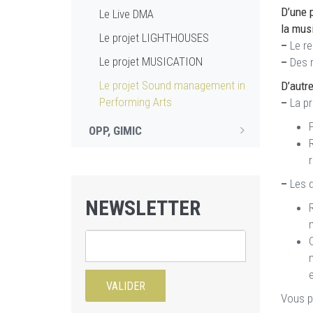
D’une p
Le Live DMA
la musi
Le projet LIGHTHOUSES
–
Le re
Le projet MUSICATION
–
Des r
Le projet Sound management in
D’autre
Performing Arts
–
La pro
OPP, GIMIC
–
Les d
NEWSLETTER
Vous po