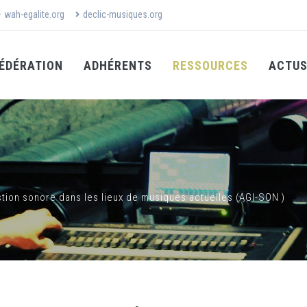
wah-egalite.org
declic-musiques.org
ÉDÉRATION
ADHÉRENTS
RESSOURCES
ACTU
ion sonore dans les lieux de musiques actuelles (AGI-SON )