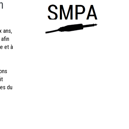
n
x ans,
afin
te et à
ions
it
res du