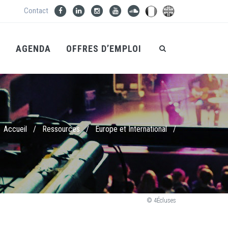
Contact
S
AGENDA
OFFRES D’EMPLOI
Accueil
/
Ressources
/
Europe et International
/
© 4Écluses