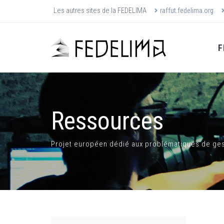
Les autres sites de la FEDELIMA
raffut.fedelima.org
F
Ressources
Projet européen dédié aux problématiques de gest