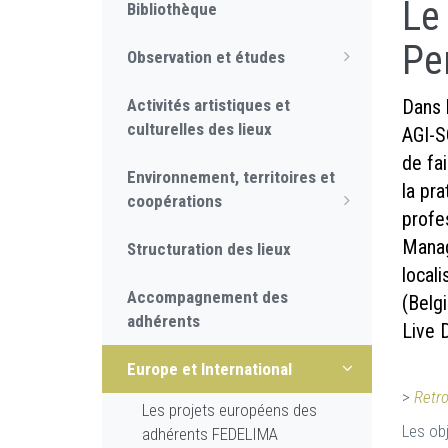
Le
Bibliothèque
Pe
Observation et études
Activités artistiques et
Dans 
culturelles des lieux
AGI-S
de fai
Environnement, territoires et
la pra
coopérations
profe
Manag
Structuration des lieux
local
Accompagnement des
(Belg
adhérents
Live 
Europe et International
>
Retro
Les projets européens des
Les ob
adhérents FEDELIMA