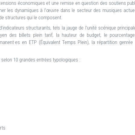
 tensions économiques et une remise en question des soutiens publ
er les dynamiques à l’œuvre dans le secteur des musiques actuel
de structures qui le composent.
ndicateurs structurants, tels la jauge de l’unité scénique principale
en des billets plein tarif, la hauteur de budget, le pourcentag
manent·es en ETP (Équivalent Temps Plein), la répartition genrée
selon 10 grandes entrées typologiques :
rts