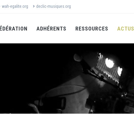
wah-egalite.org
declic-musiques.org
ÉDÉRATION
ADHÉRENTS
RESSOURCES
ACTU