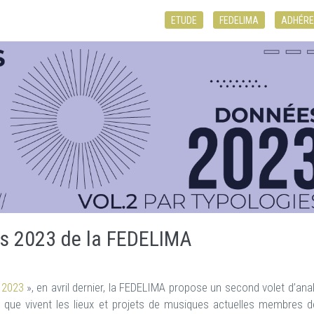
ETUDE
FEDELIMA
ADHÉRE
lés 2023 de la FEDELIMA
 2023
», en avril dernier, la FEDELIMA propose un second volet d’ana
s que vivent les lieux et projets de musiques actuelles membres d