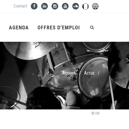
Contact
S
AGENDA
OFFRES D’EMPLOI
Accueil
/
Actus
/
© DR