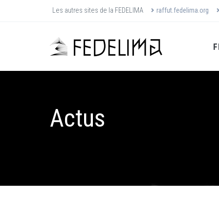
Les autres sites de la FEDELIMA
raffut.fedelima.org
F
Actus