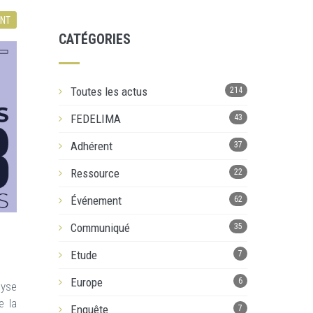
NT
CATÉGORIES
Toutes les actus
214
FEDELIMA
43
Adhérent
37
Ressource
22
Événement
62
Communiqué
35
Etude
7
Europe
6
lyse
e la
Enquête
7