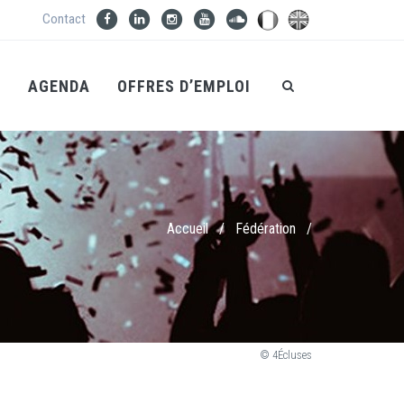
Contact
S
AGENDA
OFFRES D’EMPLOI
Accueil
/
Fédération
/
© 4Écluses