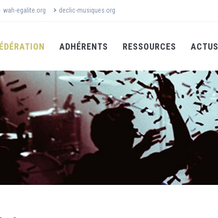
wah-egalite.org
declic-musiques.org
ÉDÉRATION
ADHÉRENTS
RESSOURCES
ACTU