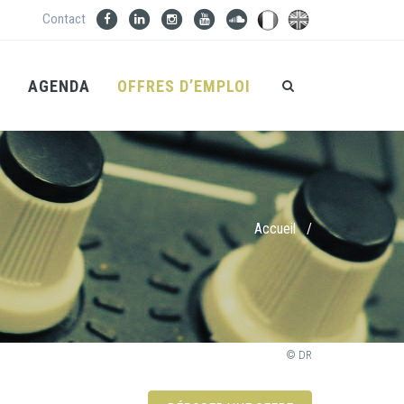
Contact
S
AGENDA
OFFRES D’EMPLOI
Accueil
/
© DR