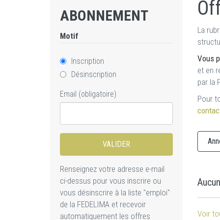
Of
ABONNEMENT
La rubr
Motif
struct
Vous p
Inscription
et en 
Désinscription
par la
Email
(obligatoire)
Pour t
contac
Ann
Renseignez votre adresse e-mail
ci-dessus pour vous inscrire ou
Aucun
vous désinscrire à la liste "emploi"
de la FEDELIMA et recevoir
Voir t
automatiquement les offres