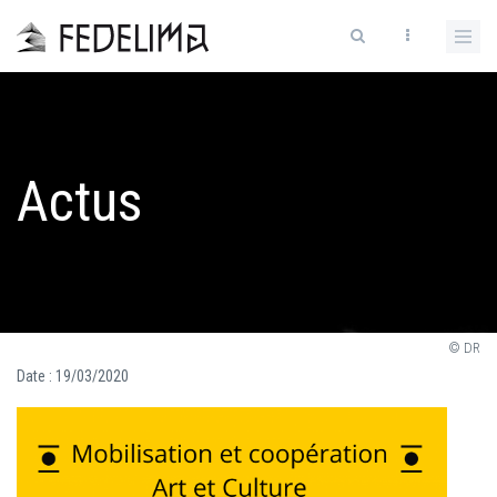
Actus
© DR
Date :
19/03/2020