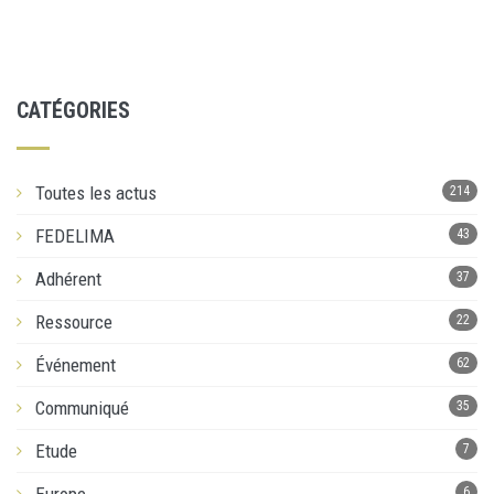
CATÉGORIES
Toutes les actus
214
FEDELIMA
43
Adhérent
37
Ressource
22
Événement
62
Communiqué
35
Etude
7
6