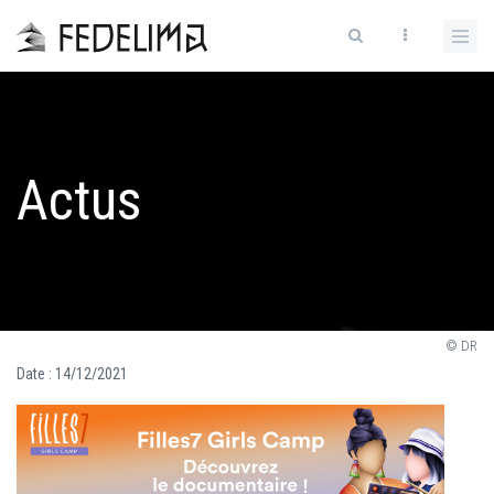
Actus
© DR
Date :
14/12/2021