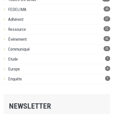
FEDELIMA
43
Adhérent
37
Ressource
22
Événement
62
Communiqué
35
Etude
7
Europe
6
Enquête
7
NEWSLETTER