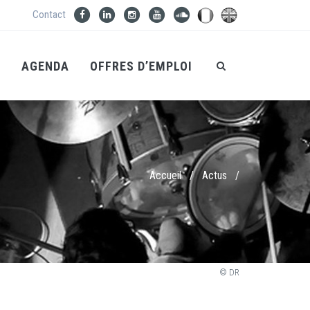
Contact
S
AGENDA
OFFRES D’EMPLOI
Accueil
/
Actus
/
© DR