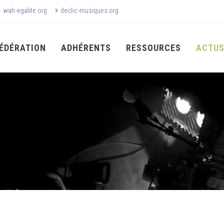
wah-egalite.org
declic-musiques.org
ÉDÉRATION
ADHÉRENTS
RESSOURCES
ACTU