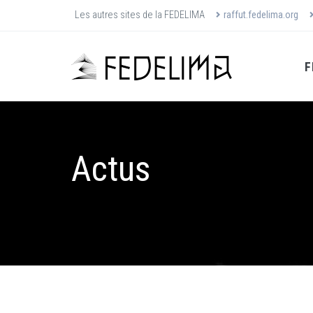
Les autres sites de la FEDELIMA
raffut.fedelima.org
F
Actus