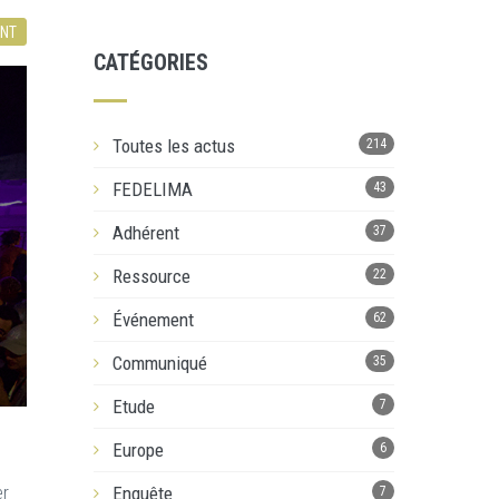
NT
CATÉGORIES
Toutes les actus
214
FEDELIMA
43
Adhérent
37
Ressource
22
Événement
62
Communiqué
35
Etude
7
Europe
6
er
Enquête
7