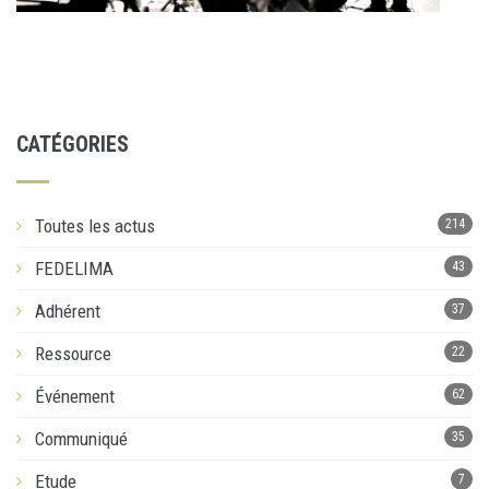
CATÉGORIES
Toutes les actus
214
FEDELIMA
43
Adhérent
37
Ressource
22
Événement
62
Communiqué
35
Etude
7