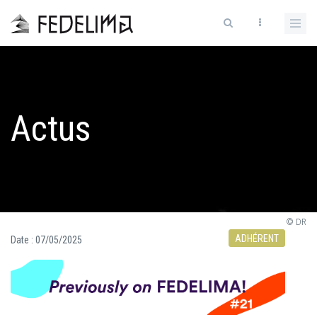
Actus
© DR
ADHÉRENT
Date :
07/05/2025