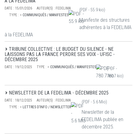
À LA FEDELIMA
DATE :
15/01/2026
AUTEUR(S) :
FEDELIMA
(PDF -
55.9 kio
)
TYPE :
>
COMMUNIQUÉS / MANIFESTES
Manifeste des structures
adhérentes à la FEDELIMA
à la FEDELIMA
TRIBUNE COLLECTIVE : LE BUDGET DU SILENCE - NE
LAISSONS PAS LA FRANCE PERDRE SES VOIX - UFISC -
DÉCEMBRE 2025
DATE :
19/12/2025
TYPE :
>
COMMUNIQUÉS / MANIFESTES
(PDF -
780.7 kio
)
NEWSLETTER DE LA FEDELIMA - DÉCEMBRE 2025
DATE :
18/12/2025
AUTEUR(S) :
FEDELIMA
(PDF -
5.6 Mio
)
TYPE :
>
LETTRES D’INFO / NEWSLETTER
Newsletter de la
FEDELIMA publiée en
décembre 2025.