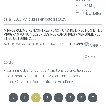
(PDF -
2.1 Mio
)
Newsletter
de la FEDELIMA publiée en octobre 2025.
PROGRAMME RENCONTRES FONCTIONS DE DIRECTION ET DE
PROGRAMMATION 2025 - LES ROCKOMOTIVES - VENDÔME - 29
ET 30 OCTOBRE 2025
DATE :
11/09/2025
AUTEUR(S) :
FEDELIMA
TYPE :
>
PROGRAMMES
(PDF -
3.3 Mio
)
Programme des rencontres "fonctions de direction et de
programmation" de la FEDELIMA, organisées les 29 et 30
octobre 2025 aux Rockomotives à Vendôme
<
1
2
3
4
5
6
7